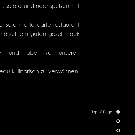
en, salate und nachspeisen mit
 unserem a la carte restaurant
t und seinem guten geschmack
gen und haben vor, unseren
veau kulinarisch zu verw
ö
hnen.
Top of Page