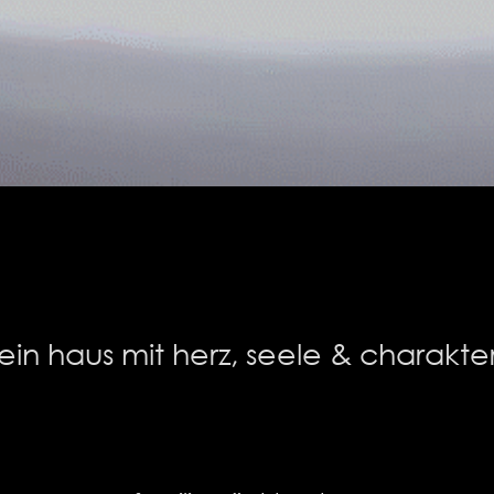
Hauptstrasse 57
2531 GAADEN
ein haus mit herz, seele & charakte