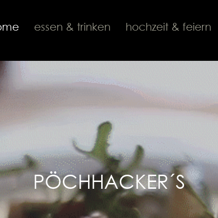
ome
essen & trinken
hochzeit & feiern
PÖCHHACKER´S