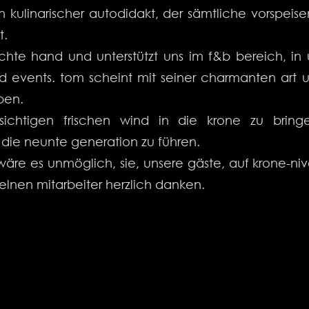
 kulinarischer autodidakt, der sämtliche vorspeis
t.
echte hand und unterstützt uns im f&b bereich, in
d events. tom scheint mit seiner charmanten ar
aben.
sichtigen frischen wind in die krone zu brin
die neunte generation zu führen.
w
ä
re es unm
ö
glich, sie, unsere g
ä
ste, auf krone-ni
elnen mitarbeiter herzlich danken.