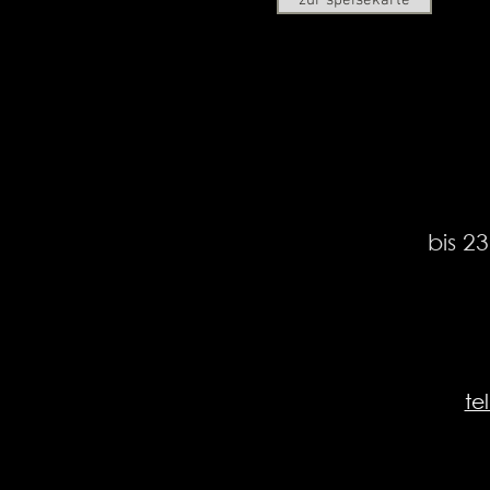
zur speisekarte
bis 2
te