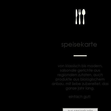
speisekarte
von klassisch bis modern,
saisonale gerichte aus
regionalen zutaten, auch
produkte aus biologischem
anbau, mit liebe zubereitet, das
ganze jahr lang.
einfach gut!