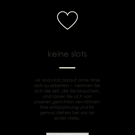
keine slots
wir sind stolz darauf ohne time
slots zu arbeiten – nehmen Sie
sich die zeit, die Sie brauchen,
und lassen Sie sich von
unseren gerichten verwöhnen.
Ihre entspannung und Ihr
genuss stehen bei uns an
erster stelle.