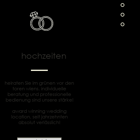
hochzeiten
heiraten Sie im grünen vor den
toren wiens. individuelle
beratung und professionelle
bedienung sind unsere stärke!
award winning wedding
location, seit jahrzehnten
absolut verlässlich!