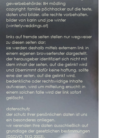
gewerbebehörde: BH mödling
copyright: familie pöchhacker auf die texte,
daten und bilder. alle rechte vorbehalten.
bilder von karin und joe winter
(winterlyweddings.at)
links auf fremde seiten stellen nur wegweiser
zu diesen seiten dar;
sie werden deshalb mittels externem link in
einem eigenen browserfenster dargestellt.
der herausgeber identifiziert sich nicht mit
dem inhalt der seiten, auf die gelinkt wird
und übernimmt dafür keine haftung. sollte
eine der seiten, auf die gelinkt wird,
bedenkliche oder rechtswidrige Inhalte
aufweisen, wird um mitteilung ersucht; in
einem solchen falle wird der link sofort
gelöscht.
datenschutz
der schutz Ihrer persönlichen daten ist uns
ein besonderes anliegen.
wir verenden Ihre daten ausschließlich auf
grundlage der gesetzlichen bestimmungen
(DSGVO, TKG 2003).