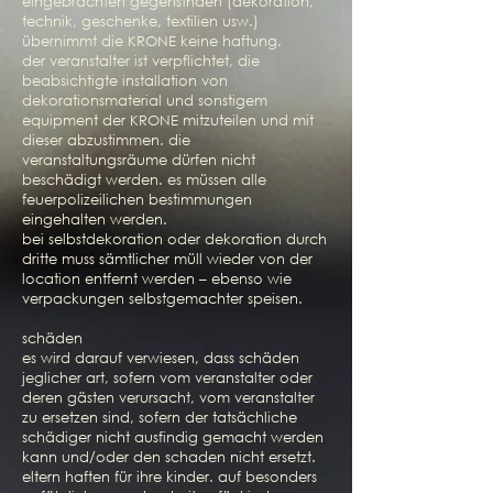
eingebrachten gegenstnden (dekoration,
technik, geschenke, textilien usw.)
übernimmt die KRONE keine haftung.
der veranstalter ist verpflichtet, die
beabsichtigte installation von
dekorationsmaterial und sonstigem
equipment der KRONE mitzuteilen und mit
dieser abzustimmen. die
veranstaltungsräume dürfen nicht
beschädigt werden. es müssen alle
feuerpolizeilichen bestimmungen
eingehalten werden.
bei selbstdekoration oder dekoration durch
dritte muss sämtlicher müll wieder von der
location entfernt werden – ebenso wie
verpackungen selbstgemachter speisen.
schäden
es wird darauf verwiesen, dass schäden
jeglicher art, sofern vom veranstalter oder
deren gästen verursacht, vom veranstalter
zu ersetzen sind, sofern der tatsächliche
schädiger nicht ausfindig gemacht werden
kann und/oder den schaden nicht ersetzt.
eltern haften für ihre kinder. auf besonders