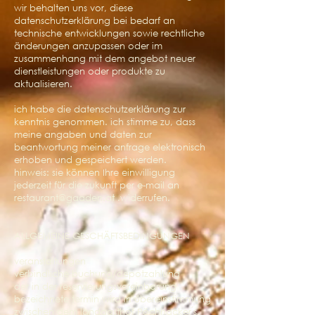
wir behalten uns vor, diese
datenschutzerklärung bei bedarf an
technische entwicklungen sowie rechtliche
änderungen anzupassen oder im
zusammenhang mit dem angebot neuer
dienstleistungen oder produkte zu
aktualisieren.
ich habe die datenschutzerklärung zur
kenntnis genommen. ich stimme zu, dass
meine angaben und daten zur
beantwortung meiner anfrage elektronisch
erhoben und gespeichert werden.
hinweis: sie können Ihre einwilligung
jederzeit für die zukunft per e-mail an
restaurant@gaaden.at
.widerrufen.
ALLGEMEINE GESCHÄFTSBEDINGUNGEN
veranstaltungen
verbindliche buchung/depotzahlung
der in der reservierungsvereinbarung
bezeichnete termin wird in übereinstimmung
zwischen dem landgasthof Pöchhacker ́s