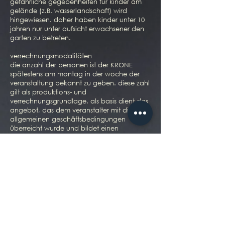
gefährliche gegebenheiten für kinder am
gelände (z.B. wasserlandschaft) wird
hingewiesen. daher haben kinder unter 10
jahren nur unter aufsicht erwachsener den
garten zu betreten.
verrechnungsmodalitäten
die anzahl der personen ist der KRONE
spätestens am montag in der woche der
veranstaltung bekannt zu geben. diese zahl
gilt als produktions- und
verrechnungsgrundlage. als basis dient das
angebot, das dem veranstalter mit diesen
allgemeinen geschäftsbedingungen
überreicht wurde und bildet einen
integrativen bestandteil dieser
vereinbarung. zusatzbestellungen werden
extra verrechnet. veränderungen zu einem
späteren zeitpunkt können nicht mehr
berücksichtigt werden.
alle angegeben preise sind in EURO
angegeben und verstehen sich inkl. USt.
es wird darauf hingewiesen, dass
verwendete produkte saisonalen