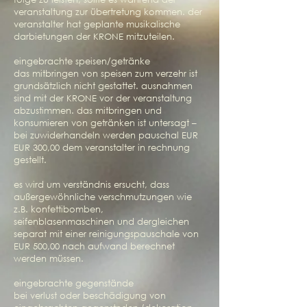
veranstaltung zur übertretung kommen. der
veranstalter hat geplante musikalische
darbietungen der KRONE mitzuteilen.
eingebrachte speisen/getränke
das mitbringen von speisen zum verzehr ist
grundsätzlich nicht gestattet. ausnahmen
sind mit der KRONE vor der veranstaltung
abzustimmen. das mitbringen und
konsumieren von getränken ist untersagt –
bei zuwiderhandeln werden pauschal EUR
EUR 300,00 dem veranstalter in rechnung
gestellt.
es wird um verständnis ersucht, dass
außergewöhnliche verschmutzungen wie
z.B. konfettibomben,
seifenblasenmaschinen und dergleichen
separat mit einer reinigungspauschale von
EUR 500,00 nach aufwand berechnet
werden müssen.
eingebrachte gegenstände
bei verlust oder beschädigung von