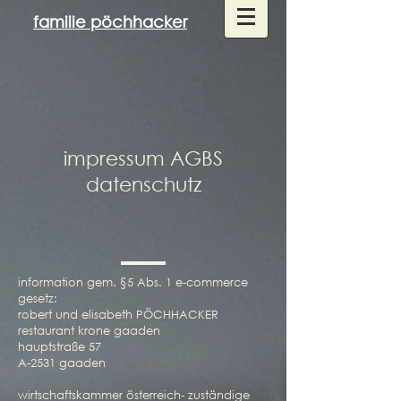
familie pöchhacker
impressum AGBS
datenschutz
information gem. §5 Abs. 1 e-commerce
gesetz:
robert und elisabeth PÖCHHACKER
restaurant krone gaaden
hauptstraße 57
A-2531 gaaden
wirtschaftskammer österreich- zuständige