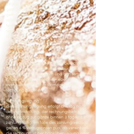
KRONE (folgend KRONE genannt) und dem
gast (folgend Veranstalter genannt)
getroffen und auf der
reservierungsvereinbarung schriftlich
festgehalten sowie unterfertigt. die
reservierungsvereinbarung gilt als
auftragsbestätigung.
die reservierung wird nach erhalt der
depotzahlung von EUR 2.000,00 binnen 14
tagen verbindlich und die location für das
gebuchte datum reserviert. im falle des
zahlungsverzugs ist die KRONE berechtigt,
die durch den veranstalter gebuchte
reservierung zu stornieren und den termin
anderweitig zu vergeben – ebenso wie
eventuell verursachte stornogebühren in
rechnung zu stellen.
rechnungslegung
die rechnungslegung erfolgt am tag nach
der veranstaltung. der rechnungsbetrag ist
ohne abzug zur gänze binnen 3 tagen zur
zahlung fällig. im falle des zahlungsverzugs
gelten 6 % verzugszinsen p.a. als vereinbart.
die rechnung ist per banküberweisung oder