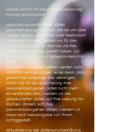
verantwortlich für die datenverarbeitung:
hannah pöchhacker
speicherung persönlicher daten
personenbezogene daten, die sie uns über
unsere website, per e-mail oder telefonisch
übermittelt haben, werden nur für den
zweck verarbeitet, zu dem sie uns Ihre
daten zur verfügung gestellt haben, zur
kontaktaufnahme und korrespondenz mit
ihnen.
personenbezogenen daten werden nicht
an dritte weitergegeben, es sei denn, dass
gesetzliche vorgaben dies verlangen.
sollten Sie mit der speicherung ihrer
personenbezogenen daten nicht mehr
einverstanden sein, werden wir die
gespeicherten daten auf Ihre weisung hin
löschen. ändern sich ihre
personenbezogenen daten, werden wir
diese nach bekanngabe von Ihnen,
richtiggestellt.
aktualisierung der datenschutzerklärung