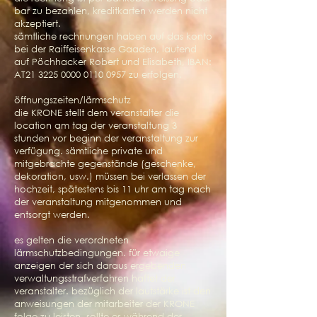
bar zu bezahlen, kreditkarten werden nicht
akzeptiert.
sämtliche rechnungen haben auf das konto
bei der Raiffeisenkasse Gaaden, lautend
auf Pöchhacker Robert und Elisabeth, IBAN:
AT21
3225 0000 0110 0957
zu erfolgen.
öffnungszeiten/lärmschutz
die KRONE stellt dem veranstalter die
location am tag der veranstaltung 3
stunden vor beginn der veranstaltung zur
verfügung. sämtliche private und
mitgebrachte gegenstände (geschenke,
dekoration, usw.) müssen bei verlassen der
hochzeit, spätestens bis 11 uhr am tag nach
der veranstaltung mitgenommen und
entsorgt werden.
es gelten die verordneten
lärmschutzbedingungen. für etwaige
anzeigen der sich daraus ergebenden
verwaltungsstrafverfahren haftet der
veranstalter. bezüglich der lautstärke ist den
anweisungen der mitarbeiter der KRONE
folge zu leisten, sollte es während der